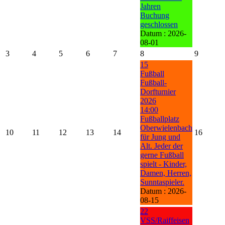
Jahren
Buchung
geschlossen
Datum :
2026-
08-01
3
4
5
6
7
8
9
15
Fußball
Fußball-
Dorfturnier
2026
14:00
Fußballplatz
Oberwielenbach
10
11
12
13
14
16
für Jung und
Alt. Jeder der
gerne Fußball
spielt - Kinder,
Damen, Herren,
Sunntaspieler.
Datum :
2026-
08-15
22
VSS/Raiffeisen