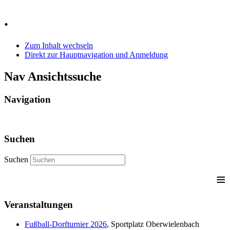
Jahr
Monat
Jahr
Monat
.
Zum Inhalt wechseln
Direkt zur Hauptnavigation und Anmeldung
Nav Ansichtssuche
Navigation
Suchen
Suchen
≡
Veranstaltungen
Fußball-Dorfturnier 2026
, Sportplatz Oberwielenbach