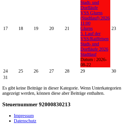
Stadt- und
Dorfläufe
VSS Glurns
(Stadtlauf) 2026
11:00
17
18
19
20
21
Glurns
23
5. Lauf der
VSS/Raiffeisen
Stadt- und
Dorfläufe 2026
Stadtlauf
Datum :
2026-
08-22
24
25
26
27
28
29
30
31
Es gibt keine Beiträge in dieser Kategorie. Wenn Unterkategorien
angezeigt werden, können diese aber Beiträge enthalten.
Steuernummer 92000830213
Impressum
Datenschutz