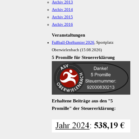
Archiv 2013
Archiv 2014
Archiv 2015
Archiv 2016
Vorheriges
Vorheriger
Nächstes
Nächstes
Veranstaltungen
Jahr
Monat
Jahr
Monat
Fußball-Dorfturnier 2026
, Sportplatz
Oberwielenbach (15.08.2026)
5 Promille für Steuererklärung
Erhaltene Beiträge aus den "5
Promille" der Steuererklärung: