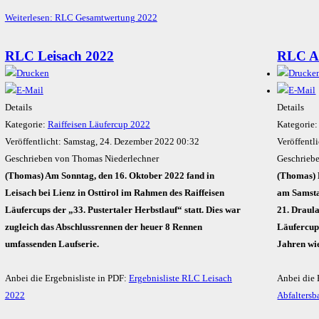
Weiterlesen: RLC Gesamtwertung 2022
RLC Leisach 2022
RLC Ab
Details
Details
Kategorie:
Raiffeisen Läufercup 2022
Kategorie
Veröffentlicht: Samstag, 24. Dezember 2022 00:32
Veröffentl
Geschrieben von Thomas Niederlechner
Geschrieb
(Thomas) Am Sonntag, den 16. Oktober 2022 fand in
(Thomas) 
Leisach bei Lienz in Osttirol im Rahmen des Raiffeisen
am Samsta
Läufercups der „33. Pustertaler Herbstlauf“ statt. Dies war
21. Draula
zugleich das Abschlussrennen der heuer 8 Rennen
Läufercup
umfassenden Laufserie.
Jahren wie
Anbei die Ergebnisliste in PDF:
Ergebnisliste RLC Leisach
Anbei die 
2022
Abfalters