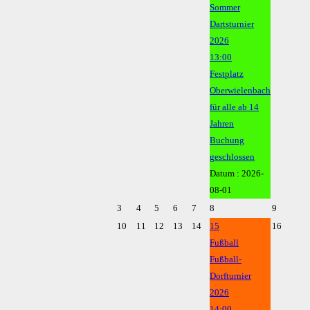
Sommer
Dartsturnier
2026
13:00
Festplatz
Oberwielenbach
für alle ab 14
Jahren
Buchung
geschlossen
Datum :
2026-
08-01
3
4
5
6
7
8
9
10
11
12
13
14
15
16
Fußball
Fußball-
Dorfturnier
2026
14:00