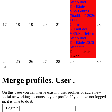
Stadt- und
Dorfläufe
VSS Glurns
(Stadtlauf) 2026
11:00
17
18
19
20
21
Glurns
23
5. Lauf der
VSS/Raiffeisen
Stadt- und
Dorfläufe 2026
Stadtlauf
Datum :
2026-
08-22
24
25
26
27
28
29
30
31
Merge profiles. User .
On this page you can merge existing user profiles or add a new
social networking accounts to your profile. If you have not logged
in, it is time to do it.
Login
*