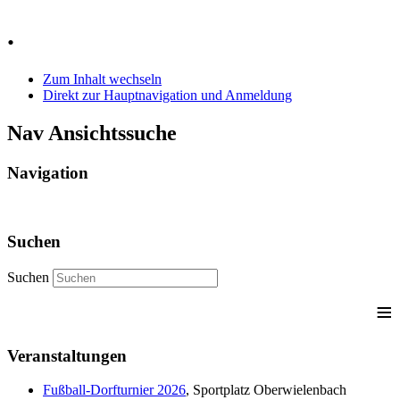
Jahr
Monat
Jahr
Monat
.
Zum Inhalt wechseln
Direkt zur Hauptnavigation und Anmeldung
Nav Ansichtssuche
Navigation
Suchen
Suchen
≡
Veranstaltungen
Fußball-Dorfturnier 2026
, Sportplatz Oberwielenbach