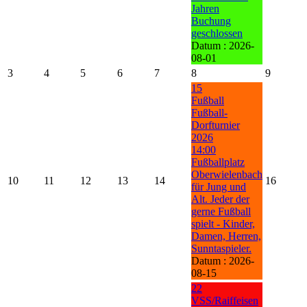
Jahren
Buchung
geschlossen
Datum :
2026-
08-01
3
4
5
6
7
8
9
15
Fußball
Fußball-
Dorfturnier
2026
14:00
Fußballplatz
Oberwielenbach
10
11
12
13
14
16
für Jung und
Alt. Jeder der
gerne Fußball
spielt - Kinder,
Damen, Herren,
Sunntaspieler.
Datum :
2026-
08-15
22
VSS/Raiffeisen