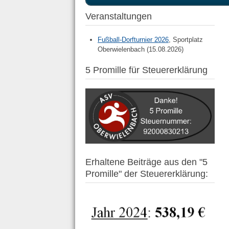
Vorheriges
Vorheriger
Nächstes
Nächstes
Veranstaltungen
Jahr
Monat
Monat
Jahr
Fußball-Dorfturnier 2026
, Sportplatz
Oberwielenbach (15.08.2026)
5 Promille für Steuererklärung
Erhaltene Beiträge aus den "5
Promille" der Steuererklärung: