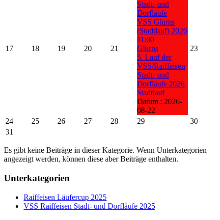
Stadt- und
Dorfläufe
VSS Glurns
(Stadtlauf) 2026
11:00
17
18
19
20
21
Glurns
23
5. Lauf der
VSS/Raiffeisen
Stadt- und
Dorfläufe 2026
Stadtlauf
Datum :
2026-
08-22
24
25
26
27
28
29
30
31
Es gibt keine Beiträge in dieser Kategorie. Wenn Unterkategorien
angezeigt werden, können diese aber Beiträge enthalten.
Unterkategorien
Raiffeisen Läufercup 2025
VSS Raiffeisen Stadt- und Dorfläufe 2025