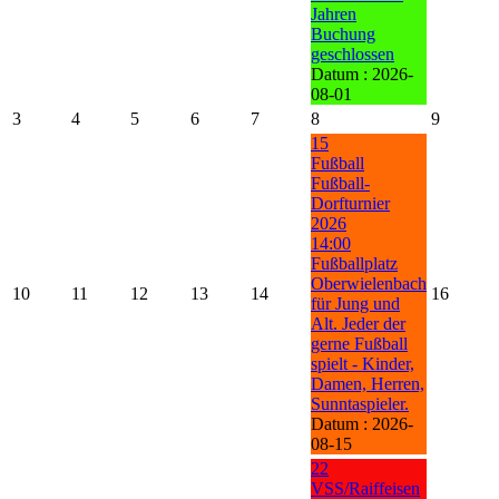
Jahren
Buchung
geschlossen
Datum :
2026-
08-01
3
4
5
6
7
8
9
15
Fußball
Fußball-
Dorfturnier
2026
14:00
Fußballplatz
Oberwielenbach
10
11
12
13
14
16
für Jung und
Alt. Jeder der
gerne Fußball
spielt - Kinder,
Damen, Herren,
Sunntaspieler.
Datum :
2026-
08-15
22
VSS/Raiffeisen