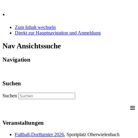
Jahr
Monat
Jahr
Monat
.
Zum Inhalt wechseln
Direkt zur Hauptnavigation und Anmeldung
Nav Ansichtssuche
Navigation
Suchen
Suchen
≡
Veranstaltungen
Fußball-Dorfturnier 2026
, Sportplatz Oberwielenbach