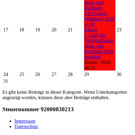
Stadt- und
Dorfläufe
VSS Glurns
(Stadtlauf) 2026
11:00
17
18
19
20
21
Glurns
23
5. Lauf der
VSS/Raiffeisen
Stadt- und
Dorfläufe 2026
Stadtlauf
Datum :
2026-
08-22
24
25
26
27
28
29
30
31
Es gibt keine Beiträge in dieser Kategorie. Wenn Unterkategorien
angezeigt werden, können diese aber Beiträge enthalten.
Steuernummer 92000830213
Impressum
Datenschutz