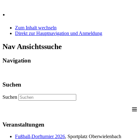
Jahr
Monat
Jahr
Monat
.
Zum Inhalt wechseln
Direkt zur Hauptnavigation und Anmeldung
Nav Ansichtssuche
Navigation
Suchen
Suchen
≡
Veranstaltungen
Fußball-Dorfturnier 2026
, Sportplatz Oberwielenbach