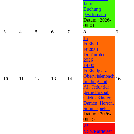
Jahren
Buchung
geschlossen
Datum :
2026-
08-01
3
4
5
6
7
8
9
15
Fußball
Fußball-
Dorfturnier
2026
14:00
Fußballplatz
Oberwielenbach
10
11
12
13
14
16
für Jung und
Alt. Jeder der
gerne Fußball
spielt - Kinder,
Damen, Herren,
Sunntaspieler.
Datum :
2026-
08-15
22
VSS/Raiffeisen