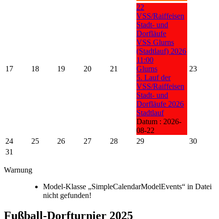
22
VSS/Raiffeisen
Stadt- und
Dorfläufe
VSS Glurns
(Stadtlauf) 2026
11:00
17
18
19
20
21
Glurns
23
5. Lauf der
VSS/Raiffeisen
Stadt- und
Dorfläufe 2026
Stadtlauf
Datum :
2026-
08-22
24
25
26
27
28
29
30
31
Warnung
Model-Klasse „SimpleCalendarModelEvents“ in Datei
nicht gefunden!
Fußball-Dorfturnier 2025