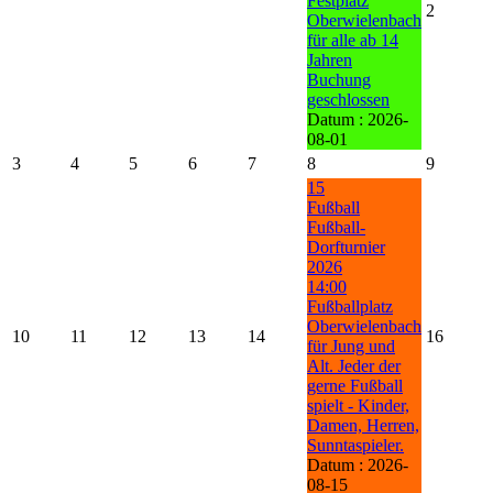
Festplatz
2
Oberwielenbach
für alle ab 14
Jahren
Buchung
geschlossen
Datum :
2026-
08-01
3
4
5
6
7
8
9
15
Fußball
Fußball-
Dorfturnier
2026
14:00
Fußballplatz
Oberwielenbach
10
11
12
13
14
16
für Jung und
Alt. Jeder der
gerne Fußball
spielt - Kinder,
Damen, Herren,
Sunntaspieler.
Datum :
2026-
08-15