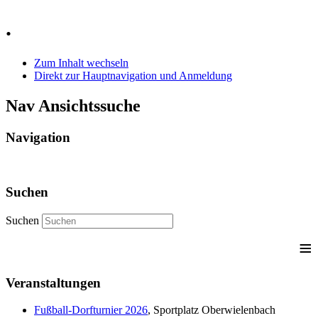
Jahr
Monat
Jahr
Monat
.
Zum Inhalt wechseln
Direkt zur Hauptnavigation und Anmeldung
Nav Ansichtssuche
Navigation
Suchen
Suchen
≡
Veranstaltungen
Fußball-Dorfturnier 2026
, Sportplatz Oberwielenbach